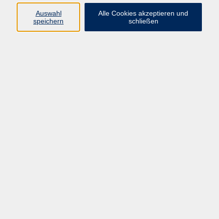
Auswahl
Alle Cookies akzeptieren und
speichern
schließen
Emil Nolde - Welt und Heimat
Fr. 19.06.2026 19:00
Hanau
Digital Independence Day
Sa. 04.07.2026 13:00
Infoabend: gemeinschaftliches Wohnen
Mi. 08.07.2026 18:00
Hanau