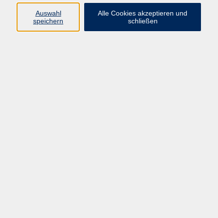
E-Mail:
fit@vhs-hanau.de
Auswahl
Alle Cookies akzeptieren und
speichern
schließen
Öffnungszeiten
Montag
09:00 - 13:00 Uhr
Dienstag
09:00 - 13:00 Uhr
15:30 - 17:30 Uhr
Donnerstag
08:30 - 10:30 Uhr
Freitag
09:00 - 13:00 Uhr
Bitte beachten:
Während der Schulferien ist unsere
Geschäftsstelle nur vormittags geöffnet.