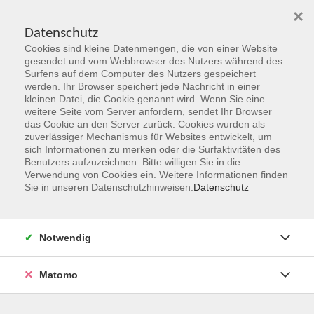
×
Datenschutz
Cookies sind kleine Datenmengen, die von einer Website
Skip to main content
gesendet und vom Webbrowser des Nutzers während des
Surfens auf dem Computer des Nutzers gespeichert
Der Kurs konnte nicht gefunden werden.
werden. Ihr Browser speichert jede Nachricht in einer
kleinen Datei, die Cookie genannt wird. Wenn Sie eine
weitere Seite vom Server anfordern, sendet Ihr Browser
das Cookie an den Server zurück. Cookies wurden als
zuverlässiger Mechanismus für Websites entwickelt, um
sich Informationen zu merken oder die Surfaktivitäten des
Benutzers aufzuzeichnen. Bitte willigen Sie in die
vhs Geschäftsstelle
Verwendung von Cookies ein. Weitere Informationen finden
Sie in unseren Datenschutzhinweisen.
Datenschutz
Magistrat der Stadt Hanau
Geschäftsbereich V - Schulen, Soziales und Sport
Notwendig
54.2 Volkshochschule
Ulanenplatz 4
Matomo
63452 Hanau
Telefon: 06181 2950 2192