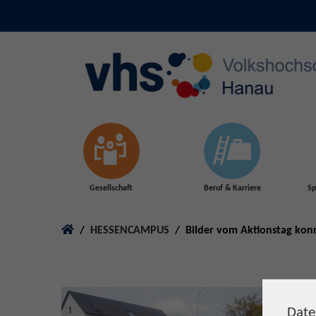
Skip to main content
Gesellschaft
Beruf & Karriere
Sp
You are here:
HESSENCAMPUS
Bilder vom Aktionstag konn
Date