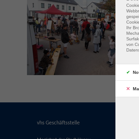
Cookie
Webbr
gespei
Cookie
Ihr Br
Mechan
Surfak
von Co
Daten
No
Ma
vhs Geschäftsstelle