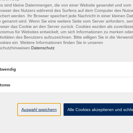
s sind kleine Datenmengen, die von einer Website gesendet und vom
owser des Nutzers während des Surfens auf dem Computer des Nutze
chert werden. Ihr Browser speichert jede Nachricht in einer kleinen Dat
 genannt wird. Wenn Sie eine weitere Seite vom Server anfordern, se
owser das Cookie an den Server zurück. Cookies wurden als zuverlässi
ismus für Websites entwickelt, um sich Informationen zu merken oder
tivitäten des Benutzers aufzuzeichnen. Bitte willigen Sie in die Verwen
okies ein. Weitere Informationen finden Sie in unseren
schutzhinweisen.
Datenschutz
twendig
Aktionstag 'konnekt+' am 23. Aptil 2023 in Pioneer Park
tomo
Auswahl speichern
Alle Cookies akzeptieren und schl
Öffnungszeiten