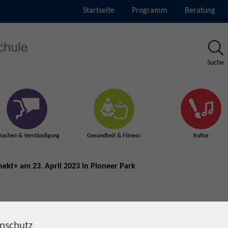
Startseite
Programm
Beratung
Suche
rachen & Verständigung
Gesundheit & Fitness
Kultur
ekt+ am 23. April 2023 in Pioneer Park
nschutz