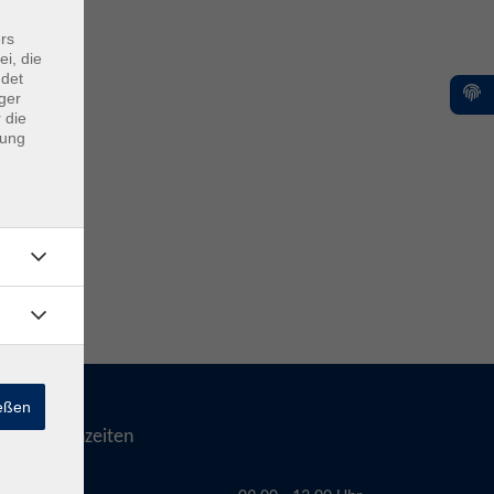
rs
ei, die
ndet
ger
 die
dung
ießen
Telefonzeiten