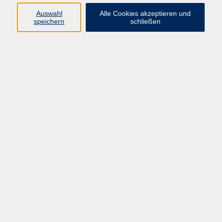
E-Mail:
fit@vhs-hanau.de
Auswahl
Alle Cookies akzeptieren und
speichern
schließen
Öffnungszeiten
Montag
09:00 - 13:00 Uhr
Dienstag
09:00 - 13:00 Uhr
15:30 - 17:30 Uhr
Donnerstag
08:30 - 10:30 Uhr
Freitag
09:00 - 13:00 Uhr
Bitte beachten:
Während der Schulferien ist unsere
Geschäftsstelle nur vormittags geöffnet.