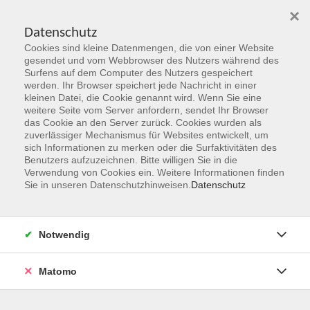
×
Datenschutz
Cookies sind kleine Datenmengen, die von einer Website
Skip to main content
gesendet und vom Webbrowser des Nutzers während des
Surfens auf dem Computer des Nutzers gespeichert
Der Kurs konnte nicht gefunden werden.
werden. Ihr Browser speichert jede Nachricht in einer
kleinen Datei, die Cookie genannt wird. Wenn Sie eine
weitere Seite vom Server anfordern, sendet Ihr Browser
das Cookie an den Server zurück. Cookies wurden als
zuverlässiger Mechanismus für Websites entwickelt, um
sich Informationen zu merken oder die Surfaktivitäten des
Benutzers aufzuzeichnen. Bitte willigen Sie in die
vhs Geschäftsstelle
Verwendung von Cookies ein. Weitere Informationen finden
Sie in unseren Datenschutzhinweisen.
Datenschutz
Magistrat der Stadt Hanau
Geschäftsbereich V - Schulen, Soziales und Sport
Notwendig
54.2 Volkshochschule
Ulanenplatz 4
Matomo
63452 Hanau
Telefon: 06181 2950 2192