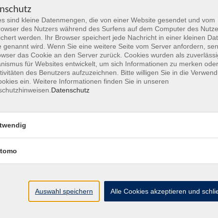
nschutz
Online Angebote
30
s sind kleine Datenmengen, die von einer Website gesendet und vom
owser des Nutzers während des Surfens auf dem Computer des Nutze
chert werden. Ihr Browser speichert jede Nachricht in einer kleinen Dat
Ferienangebote
4
 genannt wird. Wenn Sie eine weitere Seite vom Server anfordern, se
owser das Cookie an den Server zurück. Cookies wurden als zuverlässi
ismus für Websites entwickelt, um sich Informationen zu merken oder
Angebote mit Bildungsgutschein
0
tivitäten des Benutzers aufzuzeichnen. Bitte willigen Sie in die Verwen
okies ein. Weitere Informationen finden Sie in unseren
Prüfungen
schutzhinweisen.
Datenschutz
1
Vorträge
33
twendig
Fortbildungen für Kursleitende der vhs Hanau
6
tomo
Auswahl speichern
Alle Cookies akzeptieren und schl