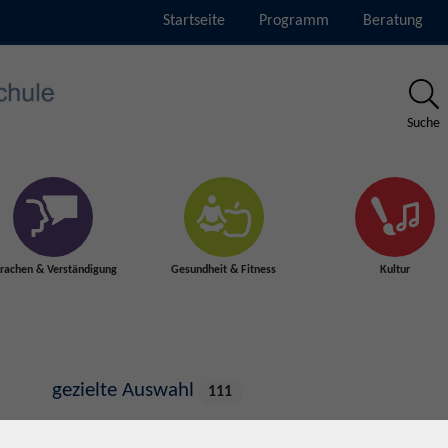
Startseite
Programm
Beratung
Suche
rachen & Verständigung
Gesundheit & Fitness
Kultur
gezielte Auswahl
111
Bildungsurlaube
37