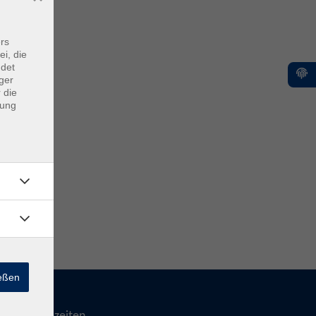
rs
ei, die
ndet
ger
 die
dung
ießen