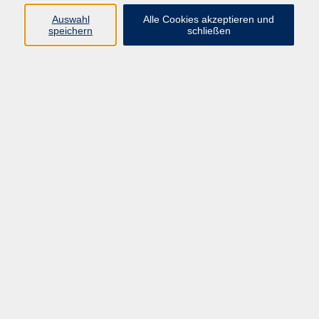
E-Mail:
fit@vhs-hanau.de
Auswahl
Alle Cookies akzeptieren und
speichern
schließen
Öffnungszeiten
Montag
09:00 - 13:00 Uhr
Dienstag
09:00 - 13:00 Uhr
15:30 - 17:30 Uhr
Donnerstag
08:30 - 10:30 Uhr
Freitag
09:00 - 13:00 Uhr
Bitte beachten:
Während der Schulferien ist unsere
Geschäftsstelle nur vormittags geöffnet.