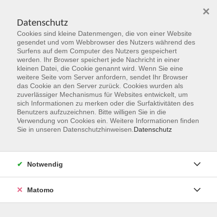
×
Datenschutz
Cookies sind kleine Datenmengen, die von einer Website
Skip to main content
gesendet und vom Webbrowser des Nutzers während des
Surfens auf dem Computer des Nutzers gespeichert
Der Kurs konnte nicht gefunden werden.
werden. Ihr Browser speichert jede Nachricht in einer
kleinen Datei, die Cookie genannt wird. Wenn Sie eine
weitere Seite vom Server anfordern, sendet Ihr Browser
das Cookie an den Server zurück. Cookies wurden als
zuverlässiger Mechanismus für Websites entwickelt, um
sich Informationen zu merken oder die Surfaktivitäten des
Benutzers aufzuzeichnen. Bitte willigen Sie in die
vhs Geschäftsstelle
Verwendung von Cookies ein. Weitere Informationen finden
Sie in unseren Datenschutzhinweisen.
Datenschutz
Magistrat der Stadt Hanau
Geschäftsbereich V - Schulen, Soziales und Sport
Notwendig
54.2 Volkshochschule
Ulanenplatz 4
Matomo
63452 Hanau
Telefon: 06181 2950 2192