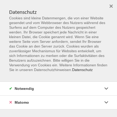
×
Datenschutz
Cookies sind kleine Datenmengen, die von einer Website
Skip to main content
gesendet und vom Webbrowser des Nutzers während des
Surfens auf dem Computer des Nutzers gespeichert
werden. Ihr Browser speichert jede Nachricht in einer
kleinen Datei, die Cookie genannt wird. Wenn Sie eine
Gesellschaft & Leben
weitere Seite vom Server anfordern, sendet Ihr Browser
das Cookie an den Server zurück. Cookies wurden als
zuverlässiger Mechanismus für Websites entwickelt, um
sich Informationen zu merken oder die Surfaktivitäten des
Benutzers aufzuzeichnen. Bitte willigen Sie in die
Verwendung von Cookies ein. Weitere Informationen finden
Sie in unseren Datenschutzhinweisen.
Datenschutz
72 Kurse
zurück zu Programmbereiche
Notwendig
Kurse nach Themen
Veranstaltungen IGHA
21
Matomo
Geschichte
6