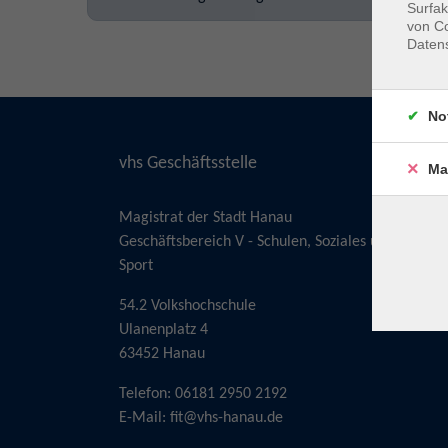
Surfak
von Co
Daten
No
vhs Geschäftsstelle
Ma
Magistrat der Stadt Hanau
Geschäftsbereich V - Schulen, Soziales und
Sport
54.2 Volkshochschule
Ulanenplatz 4
63452 Hanau
Telefon: 06181 2950 2192
E-Mail:
fit@vhs-hanau.de