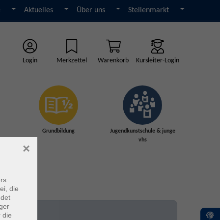
e
Aktuelles
Über uns
Stellenmarkt
Login
Merkzettel
Warenkorb
Kursleiter-Login
Grundbildung
Jugendkunstschule & junge
vhs
×
rs
ei, die
ndet
ger
 die