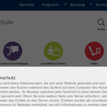
Startseite
Programm
Beratung
Servic
Suche
rachen & Verständigung
Gesundheit & Fitness
Kultur
nschutz
s sind kleine Datenmengen, die von einer Website gesendet und vom
owser des Nutzers während des Surfens auf dem Computer des Nutze
chert werden. Ihr Browser speichert jede Nachricht in einer kleinen Dat
 genannt wird. Wenn Sie eine weitere Seite vom Server anfordern, se
owser das Cookie an den Server zurück. Cookies wurden als zuverlässi
ismus für Websites entwickelt, um sich Informationen zu merken oder