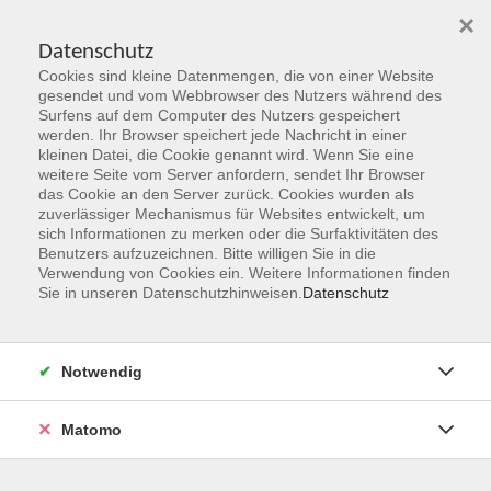
×
Datenschutz
Cookies sind kleine Datenmengen, die von einer Website
Skip to main content
gesendet und vom Webbrowser des Nutzers während des
Surfens auf dem Computer des Nutzers gespeichert
AZAV - Zertifizierung
werden. Ihr Browser speichert jede Nachricht in einer
kleinen Datei, die Cookie genannt wird. Wenn Sie eine
weitere Seite vom Server anfordern, sendet Ihr Browser
das Cookie an den Server zurück. Cookies wurden als
AZAV - Zertifizierung
zuverlässiger Mechanismus für Websites entwickelt, um
sich Informationen zu merken oder die Surfaktivitäten des
Benutzers aufzuzeichnen. Bitte willigen Sie in die
Verwendung von Cookies ein. Weitere Informationen finden
Die VHS Hanau ist als Träger für die Förderung der beruflichen
Sie in unseren Datenschutzhinweisen.
Datenschutz
Weiterbildung nach dem Recht der Arbeitsförderung (SGB III)
zugelassen.
Durch ein Audit der „Fachkundigen Stelle DQS GmbH“ wurde
Notwendig
der hierfür erforderliche Nachweis erbracht.
Matomo
Die VHS ist ein kompetente Partnerin für die berufliche Fort-
und Weiterbildung, Erwachsenenbildung und Bildungsberatung.