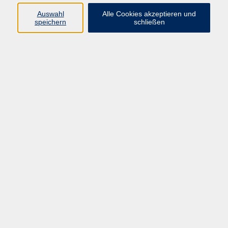
Im Verbund mit weiteren hessischen Volkshochschulen sind über
Auswahl
Alle Cookies akzeptieren und
200 Bildungsangebote AZAV-zertifiziert, d.h. für diese Angebote
speichern
schließen
können Bildungsgutscheine der Agentur für Arbeit und des
Kommunalen Center für Arbeit (KCA) eingelöst werden.
Hier finden Sie eine Übersicht der AZAV-zertifizierten Angebote:
Aktuelle Kursangebote
Ergebnisse filtern
Keine passenden Kurse gefunden.