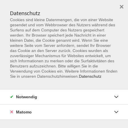
×
Datenschutz
Cookies sind kleine Datenmengen, die von einer Website
Skip to main content
gesendet und vom Webbrowser des Nutzers während des
Surfens auf dem Computer des Nutzers gespeichert
werden. Ihr Browser speichert jede Nachricht in einer
kleinen Datei, die Cookie genannt wird. Wenn Sie eine
Herbst 2026
weitere Seite vom Server anfordern, sendet Ihr Browser
das Cookie an den Server zurück. Cookies wurden als
Gemeinsam Zukunft entdecken,
zuverlässiger Mechanismus für Websites entwickelt, um
erschaffen, erleben
sich Informationen zu merken oder die Surfaktivitäten des
Benutzers aufzuzeichnen. Bitte willigen Sie in die
Verwendung von Cookies ein. Weitere Informationen finden
Jetzt unsere Kurse entdecken!
Sie in unseren Datenschutzhinweisen.
Datenschutz
Notwendig
Matomo
Kurskompass