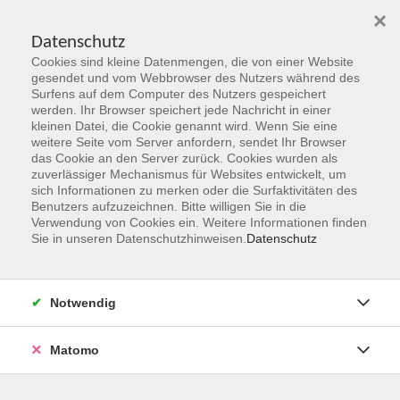
×
Datenschutz
Cookies sind kleine Datenmengen, die von einer Website
Skip to main content
gesendet und vom Webbrowser des Nutzers während des
Surfens auf dem Computer des Nutzers gespeichert
werden. Ihr Browser speichert jede Nachricht in einer
kleinen Datei, die Cookie genannt wird. Wenn Sie eine
Herbst 2026
weitere Seite vom Server anfordern, sendet Ihr Browser
das Cookie an den Server zurück. Cookies wurden als
Gemeinsam Zukunft entdecken,
zuverlässiger Mechanismus für Websites entwickelt, um
erschaffen, erleben
sich Informationen zu merken oder die Surfaktivitäten des
Benutzers aufzuzeichnen. Bitte willigen Sie in die
Verwendung von Cookies ein. Weitere Informationen finden
Jetzt unsere Kurse entdecken!
Sie in unseren Datenschutzhinweisen.
Datenschutz
Notwendig
Matomo
Kurskompass