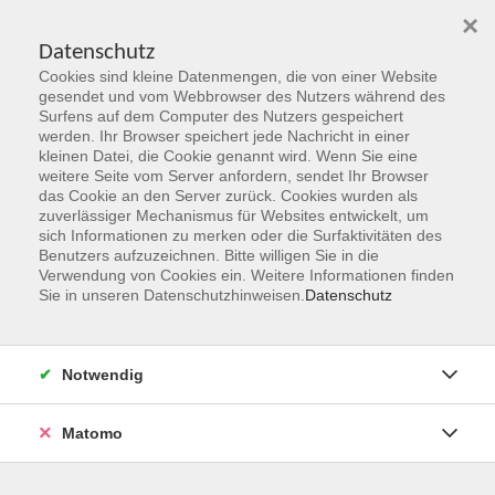
×
Datenschutz
Cookies sind kleine Datenmengen, die von einer Website
Skip to main content
gesendet und vom Webbrowser des Nutzers während des
Surfens auf dem Computer des Nutzers gespeichert
Aktuelles
werden. Ihr Browser speichert jede Nachricht in einer
kleinen Datei, die Cookie genannt wird. Wenn Sie eine
weitere Seite vom Server anfordern, sendet Ihr Browser
You are here:
das Cookie an den Server zurück. Cookies wurden als
Aktuelles
zuverlässiger Mechanismus für Websites entwickelt, um
sich Informationen zu merken oder die Surfaktivitäten des
Benutzers aufzuzeichnen. Bitte willigen Sie in die
Kunstausstellung Eigenwelten in der vhs
Verwendung von Cookies ein. Weitere Informationen finden
Sie in unseren Datenschutzhinweisen.
Datenschutz
Hanau
22.11.2024
|
News
Notwendig
Am Dienstag, 26.11. eröffnen wir die Ausstellung
Eigenwelten mit grafischen Arbeiten von Evelyne
Matomo
Scheiner. Die Eröffnung wird um 18.00 Uhr im vhs-
Gebäude, Ulanenplatz 4, 63452 Hanau durch