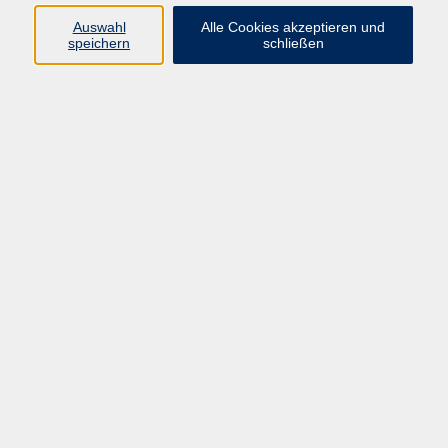
Auswahl
Alle Cookies akzeptieren und
speichern
schließen
Lesen alter Handschriften
Do. 03.09.2026 16:00
Hanau
Literaturspaziergang: "Hanau kriminell"
So. 06.09.2026 14:00
Hanau
Schreiben mit allen Sinnen
Sa. 26.09.2026 14:00