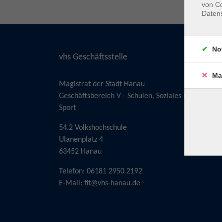
von Co
Daten
No
vhs Geschäftsstelle
Ma
Magistrat der Stadt Hanau
Geschäftsbereich V - Schulen, Soziales und
Sport
54.2 Volkshochschule
Ulanenplatz 4
63452 Hanau
Telefon: 06181 2950 2192
E-Mail:
fit@vhs-hanau.de