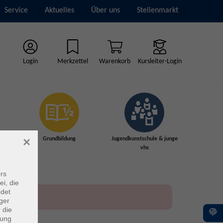
Service
Aktuelles
Über uns
Stellenmarkt
Login
Merkzettel
Warenkorb
Kursleiter-Login
×
Grundbildung
Jugendkunstschule & junge
vhs
rs
ei, die
ndet
ger
 die
dung