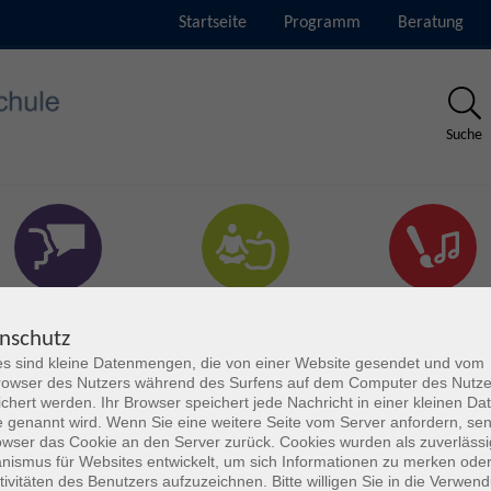
Startseite
Programm
Beratung
Suche
rachen & Verständigung
Gesundheit & Fitness
Kultur
nschutz
s sind kleine Datenmengen, die von einer Website gesendet und vom
owser des Nutzers während des Surfens auf dem Computer des Nutze
chert werden. Ihr Browser speichert jede Nachricht in einer kleinen Dat
 genannt wird. Wenn Sie eine weitere Seite vom Server anfordern, se
owser das Cookie an den Server zurück. Cookies wurden als zuverlässi
ismus für Websites entwickelt, um sich Informationen zu merken oder
tivitäten des Benutzers aufzuzeichnen. Bitte willigen Sie in die Verwen