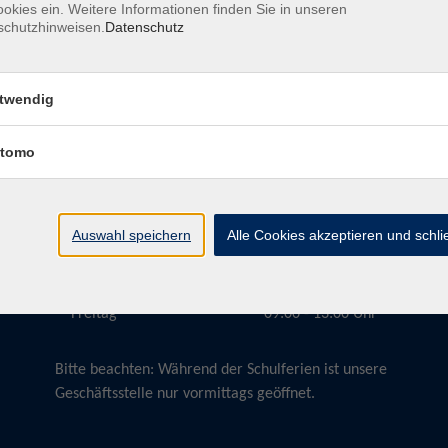
okies ein. Weitere Informationen finden Sie in unseren
schutzhinweisen.
Datenschutz
twendig
Öffnungszeiten
tomo
Montag
09:00 - 13:00 Uhr
Dienstag
09:00 - 13:00 Uhr
15:30 - 17:30 Uhr
Auswahl speichern
Alle Cookies akzeptieren und schl
Donnerstag
08:30 - 10:30 Uhr
Freitag
09:00 - 13:00 Uhr
Bitte beachten:
Während der Schulferien ist unsere
Geschäftsstelle nur vormittags geöffnet.