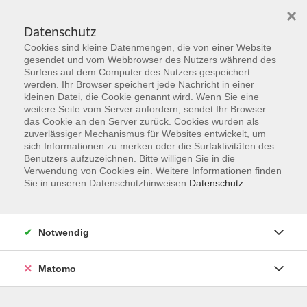
×
Datenschutz
Cookies sind kleine Datenmengen, die von einer Website
Skip to main content
gesendet und vom Webbrowser des Nutzers während des
Surfens auf dem Computer des Nutzers gespeichert
werden. Ihr Browser speichert jede Nachricht in einer
kleinen Datei, die Cookie genannt wird. Wenn Sie eine
Sprachen & Verständigung
weitere Seite vom Server anfordern, sendet Ihr Browser
das Cookie an den Server zurück. Cookies wurden als
zuverlässiger Mechanismus für Websites entwickelt, um
sich Informationen zu merken oder die Surfaktivitäten des
Benutzers aufzuzeichnen. Bitte willigen Sie in die
Verwendung von Cookies ein. Weitere Informationen finden
Sie in unseren Datenschutzhinweisen.
Datenschutz
142 Kurse
zurück zu Programmbereiche
Notwendig
Kurse nach Themen
Deutsch als Fremdsprache
21
Matomo
Englisch
26