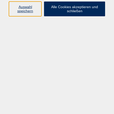
Französisch
14
Auswahl
Alle Cookies akzeptieren und
Italienisch
23
speichern
schließen
Spanisch
25
Weitere Sprachen
33
Ergebnisse filtern
Deutsch B 2 DeuFö
Mo. 23.02.2026 17:30
Hanau