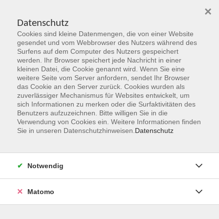
×
Datenschutz
Cookies sind kleine Datenmengen, die von einer Website
Skip to main content
gesendet und vom Webbrowser des Nutzers während des
Surfens auf dem Computer des Nutzers gespeichert
Der Kurs konnte nicht gefunden werden.
werden. Ihr Browser speichert jede Nachricht in einer
kleinen Datei, die Cookie genannt wird. Wenn Sie eine
weitere Seite vom Server anfordern, sendet Ihr Browser
das Cookie an den Server zurück. Cookies wurden als
zuverlässiger Mechanismus für Websites entwickelt, um
sich Informationen zu merken oder die Surfaktivitäten des
Benutzers aufzuzeichnen. Bitte willigen Sie in die
vhs Geschäftsstelle
Verwendung von Cookies ein. Weitere Informationen finden
Sie in unseren Datenschutzhinweisen.
Datenschutz
Magistrat der Stadt Hanau
Geschäftsbereich V - Schulen, Soziales und Sport
Notwendig
54.2 Volkshochschule
Ulanenplatz 4
Matomo
63452 Hanau
Telefon: 06181 2950 2192