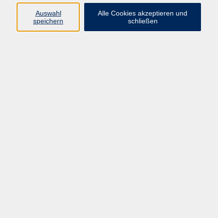
E-Mail:
fit@vhs-hanau.de
Auswahl
Alle Cookies akzeptieren und
speichern
schließen
Öffnungszeiten
Montag
09:00 - 13:00 Uhr
Dienstag
09:00 - 13:00 Uhr
15:30 - 17:30 Uhr
Donnerstag
08:30 - 10:30 Uhr
Freitag
09:00 - 13:00 Uhr
Bitte beachten:
Während der Schulferien ist unsere
Geschäftsstelle nur vormittags geöffnet.