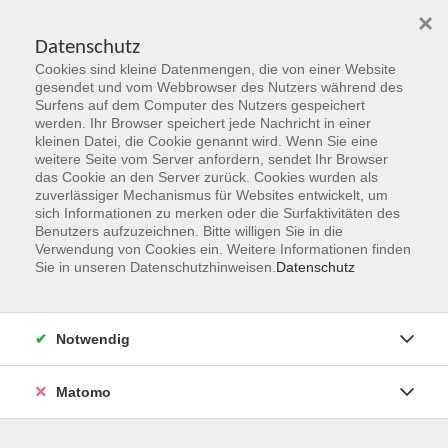
×
Datenschutz
Cookies sind kleine Datenmengen, die von einer Website
Skip to main content
gesendet und vom Webbrowser des Nutzers während des
Surfens auf dem Computer des Nutzers gespeichert
werden. Ihr Browser speichert jede Nachricht in einer
kleinen Datei, die Cookie genannt wird. Wenn Sie eine
Herbst 2026
weitere Seite vom Server anfordern, sendet Ihr Browser
das Cookie an den Server zurück. Cookies wurden als
Gemeinsam Zukunft entdecken,
zuverlässiger Mechanismus für Websites entwickelt, um
erschaffen, erleben
sich Informationen zu merken oder die Surfaktivitäten des
Benutzers aufzuzeichnen. Bitte willigen Sie in die
Verwendung von Cookies ein. Weitere Informationen finden
Jetzt unsere Kurse entdecken!
Sie in unseren Datenschutzhinweisen.
Datenschutz
Notwendig
Matomo
Kurskompass