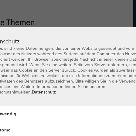
re Themen
nschutz
s sind kleine Datenmengen, die von einer Website gesendet und vom
owser des Nutzers während des Surfens auf dem Computer des Nutze
chert werden. Ihr Browser speichert jede Nachricht in einer kleinen Dat
 genannt wird. Wenn Sie eine weitere Seite vom Server anfordern, se
owser das Cookie an den Server zurück. Cookies wurden als zuverlässi
ismus für Websites entwickelt, um sich Informationen zu merken oder
tivitäten des Benutzers aufzuzeichnen. Bitte willigen Sie in die Verwen
okies ein. Weitere Informationen finden Sie in unseren
schutzhinweisen.
Datenschutz
Deutsch4U / AMIF
twendig
Informationen zu kostenfreien Sprachkursen und
tomo
Sprachcafés für Menschen aus Hanau und