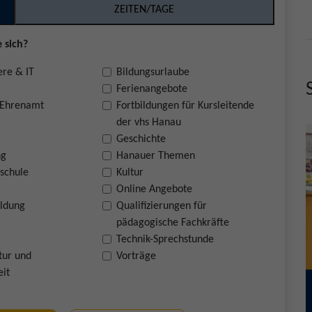
ZEITEN/TAGE
 sich?
ere & IT
Bildungsurlaube
Ferienangebote
 Ehrenamt
Fortbildungen für Kursleitende
der vhs Hanau
Geschichte
ng
Hanauer Themen
schule
Kultur
Online Angebote
ildung
Qualifizierungen für
pädagogische Fachkräfte
Technik-Sprechstunde
tur und
Vorträge
eit