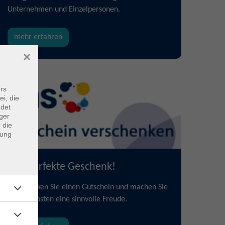
Unternehmen und Einzelpersonen.
mehr erfahren
×
rs
ei, die
ndet
ger
 die
dung
Das perfekte Geschenk!
Verschenken Sie einen Gutschein und machen Sie
Ihren Liebsten eine sinnvolle Freude.