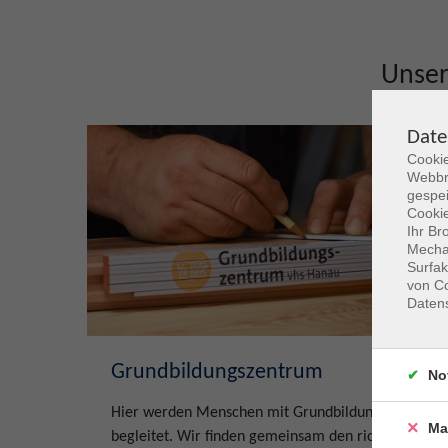
Unse
Date
Cookie
Webbr
gespei
Cookie
Ihr Br
Mechan
Surfak
von Co
Daten
Grundbildungszentrum
No
Hier werden Menschen mit Grundbildungsbedarf
Ma
begleitet. Wir finden gemeinsam den richtigen