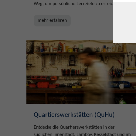
Weg, um persönliche Lernziele zu erreichen.
mehr erfahren
Quartierswerkstätten (QuHu)
Entdecke die Quartierswerkstätten in der
südlichen Innenstadt, Lamboy, Kesselstadt und im