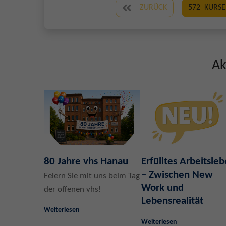
ZURÜCK
572
KURSE
Ak
80 Jahre vhs Hanau
Erfülltes Arbeitsle
– Zwischen New
Feiern Sie mit uns beim Tag
Work und
der offenen vhs!
Lebensrealität
Weiterlesen
Weiterlesen