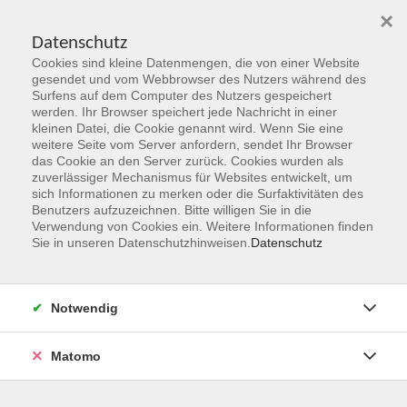
×
Datenschutz
Cookies sind kleine Datenmengen, die von einer Website
Skip to main content
gesendet und vom Webbrowser des Nutzers während des
Surfens auf dem Computer des Nutzers gespeichert
werden. Ihr Browser speichert jede Nachricht in einer
kleinen Datei, die Cookie genannt wird. Wenn Sie eine
Herbst 2026
weitere Seite vom Server anfordern, sendet Ihr Browser
das Cookie an den Server zurück. Cookies wurden als
Gemeinsam Zukunft entdecken,
zuverlässiger Mechanismus für Websites entwickelt, um
erschaffen, erleben
sich Informationen zu merken oder die Surfaktivitäten des
Benutzers aufzuzeichnen. Bitte willigen Sie in die
Verwendung von Cookies ein. Weitere Informationen finden
Jetzt unsere Kurse entdecken!
Sie in unseren Datenschutzhinweisen.
Datenschutz
Notwendig
Matomo
Kurskompass