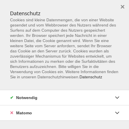
×
Datenschutz
Cookies sind kleine Datenmengen, die von einer Website
Skip to main content
gesendet und vom Webbrowser des Nutzers während des
Surfens auf dem Computer des Nutzers gespeichert
werden. Ihr Browser speichert jede Nachricht in einer
kleinen Datei, die Cookie genannt wird. Wenn Sie eine
Herbst 2026
weitere Seite vom Server anfordern, sendet Ihr Browser
das Cookie an den Server zurück. Cookies wurden als
Gemeinsam Zukunft entdecken,
zuverlässiger Mechanismus für Websites entwickelt, um
erschaffen, erleben
sich Informationen zu merken oder die Surfaktivitäten des
Benutzers aufzuzeichnen. Bitte willigen Sie in die
Verwendung von Cookies ein. Weitere Informationen finden
Jetzt unsere Kurse entdecken!
Sie in unseren Datenschutzhinweisen.
Datenschutz
Notwendig
Matomo
Kurskompass