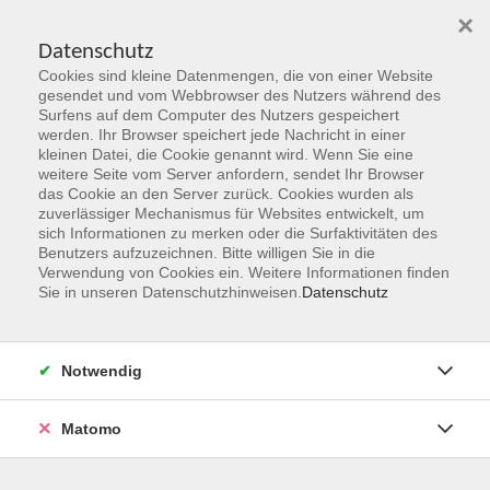
×
Datenschutz
Cookies sind kleine Datenmengen, die von einer Website
Skip to main content
gesendet und vom Webbrowser des Nutzers während des
Surfens auf dem Computer des Nutzers gespeichert
werden. Ihr Browser speichert jede Nachricht in einer
kleinen Datei, die Cookie genannt wird. Wenn Sie eine
Herbst 2026
weitere Seite vom Server anfordern, sendet Ihr Browser
das Cookie an den Server zurück. Cookies wurden als
Gemeinsam Zukunft entdecken,
zuverlässiger Mechanismus für Websites entwickelt, um
erschaffen, erleben
sich Informationen zu merken oder die Surfaktivitäten des
Benutzers aufzuzeichnen. Bitte willigen Sie in die
Verwendung von Cookies ein. Weitere Informationen finden
Jetzt unsere Kurse entdecken!
Sie in unseren Datenschutzhinweisen.
Datenschutz
Notwendig
Matomo
Kurskompass