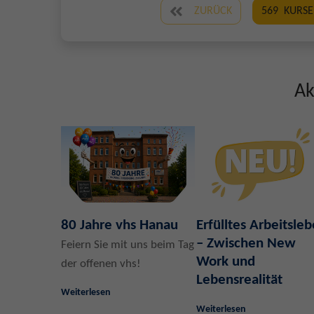
ZURÜCK
569
KURSE
Ak
80 Jahre vhs Hanau
Erfülltes Arbeitsle
– Zwischen New
Feiern Sie mit uns beim Tag
Work und
der offenen vhs!
Lebensrealität
Weiterlesen
Weiterlesen