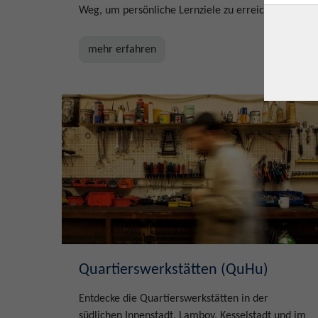
Weg, um persönliche Lernziele zu erreichen.
mehr erfahren
Quartierswerkstätten (QuHu)
Entdecke die Quartierswerkstätten in der
südlichen Innenstadt, Lamboy, Kesselstadt und im