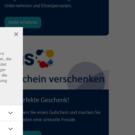
Unternehmen und Einzelpersonen.
mehr erfahren
×
rs
ei, die
ndet
ger
 die
dung
Das perfekte Geschenk!
Verschenken Sie einen Gutschein und machen Sie
Ihren Liebsten eine sinnvolle Freude.