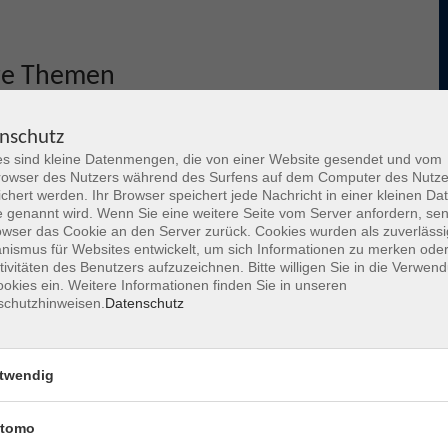
re Themen
nschutz
s sind kleine Datenmengen, die von einer Website gesendet und vom
owser des Nutzers während des Surfens auf dem Computer des Nutze
chert werden. Ihr Browser speichert jede Nachricht in einer kleinen Dat
 genannt wird. Wenn Sie eine weitere Seite vom Server anfordern, se
owser das Cookie an den Server zurück. Cookies wurden als zuverlässi
ismus für Websites entwickelt, um sich Informationen zu merken oder
tivitäten des Benutzers aufzuzeichnen. Bitte willigen Sie in die Verwen
okies ein. Weitere Informationen finden Sie in unseren
schutzhinweisen.
Datenschutz
Deutsch4U / AMIF
twendig
Informationen zu kostenfreien Sprachkursen und
tomo
Sprachcafés für Menschen aus Hanau und