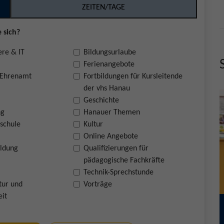
ZEITEN/TAGE
 sich?
ere & IT
Bildungsurlaube
Ferienangebote
 Ehrenamt
Fortbildungen für Kursleitende
der vhs Hanau
Geschichte
ng
Hanauer Themen
schule
Kultur
Online Angebote
ildung
Qualifizierungen für
pädagogische Fachkräfte
Technik-Sprechstunde
tur und
Vorträge
eit