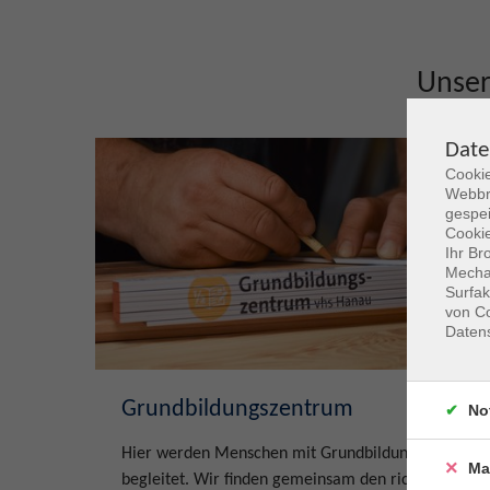
Unse
Date
Cookie
Webbr
gespei
Cookie
Ihr Br
Mechan
Surfak
von Co
Daten
Grundbildungszentrum
No
Hier werden Menschen mit Grundbildungsbedarf
Ma
begleitet. Wir finden gemeinsam den richtigen