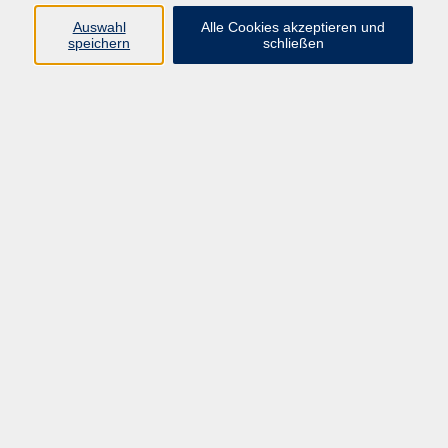
Stufe B1
5
Auswahl
Alle Cookies akzeptieren und
Stufe B2
1
speichern
schließen
Stufe C1
1
Stufe C2
Ergebnisse filtern
Französisch A 2 - Onlinekurs
Sa. 22.08.2026 10:30
Hanau