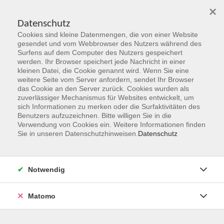
×
Datenschutz
Cookies sind kleine Datenmengen, die von einer Website
Skip to main content
gesendet und vom Webbrowser des Nutzers während des
Surfens auf dem Computer des Nutzers gespeichert
werden. Ihr Browser speichert jede Nachricht in einer
kleinen Datei, die Cookie genannt wird. Wenn Sie eine
Französisch
weitere Seite vom Server anfordern, sendet Ihr Browser
das Cookie an den Server zurück. Cookies wurden als
zuverlässiger Mechanismus für Websites entwickelt, um
sich Informationen zu merken oder die Surfaktivitäten des
Benutzers aufzuzeichnen. Bitte willigen Sie in die
Verwendung von Cookies ein. Weitere Informationen finden
Sie in unseren Datenschutzhinweisen.
Datenschutz
14 Kurse
zurück zu Sprachen & Verständigung
Notwendig
Kurse nach Themen
Stufe A1
4
Matomo
Stufe A2
4