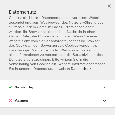
×
Datenschutz
Cookies sind kleine Datenmengen, die von einer Website
Skip to main content
gesendet und vom Webbrowser des Nutzers während des
Surfens auf dem Computer des Nutzers gespeichert
werden. Ihr Browser speichert jede Nachricht in einer
kleinen Datei, die Cookie genannt wird. Wenn Sie eine
Programmbereiche
weitere Seite vom Server anfordern, sendet Ihr Browser
das Cookie an den Server zurück. Cookies wurden als
zuverlässiger Mechanismus für Websites entwickelt, um
sich Informationen zu merken oder die Surfaktivitäten des
Benutzers aufzuzeichnen. Bitte willigen Sie in die
Verwendung von Cookies ein. Weitere Informationen finden
Sie in unseren Datenschutzhinweisen.
Datenschutz
561 Kurse
Kurse nach Themen
Notwendig
Gesellschaft & Leben
72
Matomo
Sprachen & Verständigung
142
Beruf, Karriere & IT
121