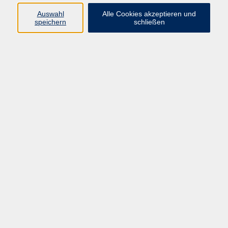
Gesundheit & Fitness
81
Auswahl
Alle Cookies akzeptieren und
speichern
schließen
Kultur
83
Grundbildung
10
junge vhs
74
Ergebnisse filtern
MBA 2024-2026 Abendkurs
Mo. 04.11.2024 18:00
Hanau