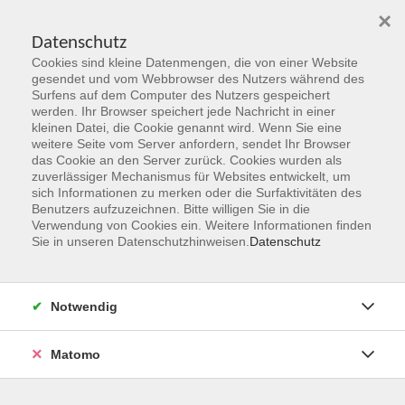
×
Datenschutz
Cookies sind kleine Datenmengen, die von einer Website
Skip to main content
gesendet und vom Webbrowser des Nutzers während des
Surfens auf dem Computer des Nutzers gespeichert
werden. Ihr Browser speichert jede Nachricht in einer
kleinen Datei, die Cookie genannt wird. Wenn Sie eine
Gesellschaft & Leben
weitere Seite vom Server anfordern, sendet Ihr Browser
das Cookie an den Server zurück. Cookies wurden als
zuverlässiger Mechanismus für Websites entwickelt, um
sich Informationen zu merken oder die Surfaktivitäten des
Benutzers aufzuzeichnen. Bitte willigen Sie in die
Verwendung von Cookies ein. Weitere Informationen finden
Sie in unseren Datenschutzhinweisen.
Datenschutz
72 Kurse
zurück zu Programmbereiche
Notwendig
Kurse nach Themen
Veranstaltungen IGHA
21
Matomo
Geschichte
6