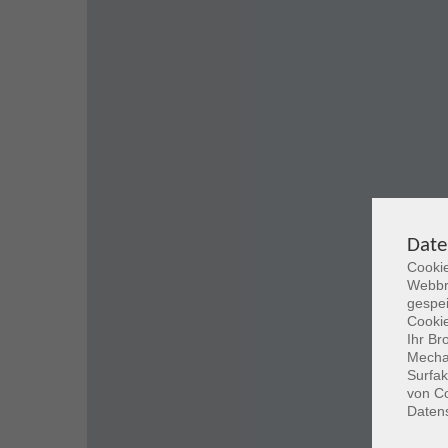
Date
Cookie
Webbr
gespei
Cookie
Ihr Br
Mechan
Surfak
von Co
Daten