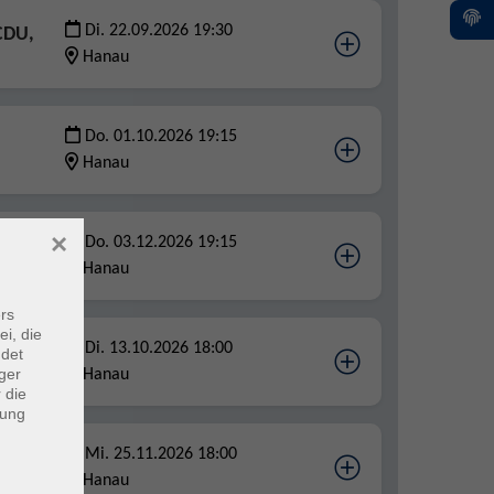
Di. 22.09.2026 19:30
CDU,
Hanau
Do. 01.10.2026 19:15
Hanau
×
Do. 03.12.2026 19:15
Hanau
rs
ei, die
Di. 13.10.2026 18:00
ndet
ger
Hanau
 die
dung
Mi. 25.11.2026 18:00
Hanau