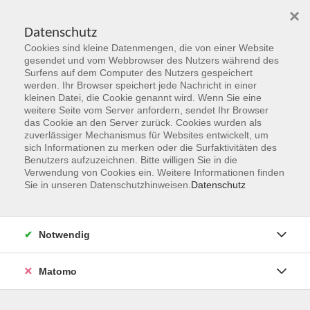
×
Datenschutz
Cookies sind kleine Datenmengen, die von einer Website
Skip to main content
gesendet und vom Webbrowser des Nutzers während des
Surfens auf dem Computer des Nutzers gespeichert
werden. Ihr Browser speichert jede Nachricht in einer
kleinen Datei, die Cookie genannt wird. Wenn Sie eine
Programmbereiche
weitere Seite vom Server anfordern, sendet Ihr Browser
das Cookie an den Server zurück. Cookies wurden als
zuverlässiger Mechanismus für Websites entwickelt, um
sich Informationen zu merken oder die Surfaktivitäten des
Benutzers aufzuzeichnen. Bitte willigen Sie in die
Verwendung von Cookies ein. Weitere Informationen finden
Sie in unseren Datenschutzhinweisen.
Datenschutz
561 Kurse
Kurse nach Themen
Notwendig
Gesellschaft & Leben
72
Matomo
Sprachen & Verständigung
142
Beruf, Karriere & IT
121