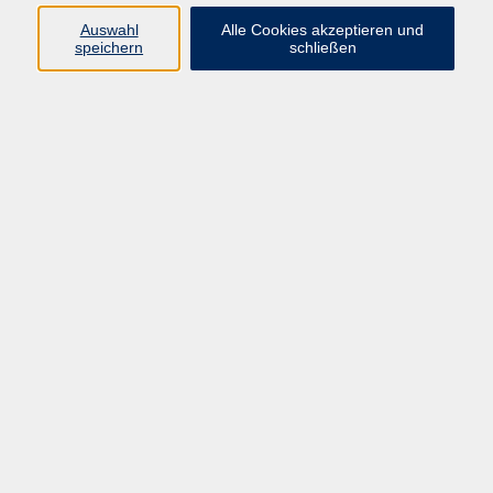
Gesundheit & Fitness
81
Auswahl
Alle Cookies akzeptieren und
speichern
schließen
Kultur
83
Grundbildung
10
junge vhs
74
Ergebnisse filtern
mehr laden
Lockere Leine bei Hundebegegnungen
Mo. 02.11.2026 18:00
Hanau