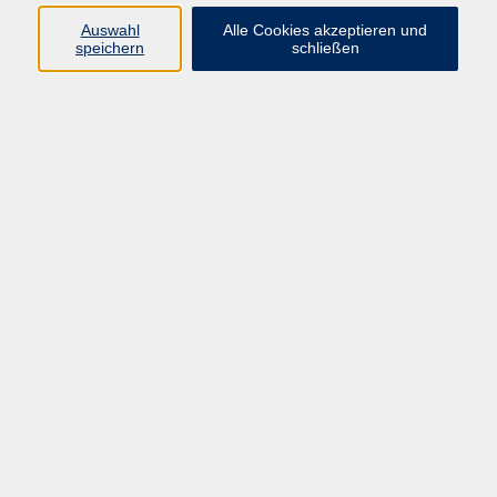
Auswahl
Alle Cookies akzeptieren und
speichern
schließen
Spanisch B 1.1
Mi. 02.09.2026 16:00
Hanau
Spanisch B 1.1
Mi. 02.09.2026 18:00
Hanau
Spanisch B 1 - Vamos a practicar!
Di. 08.09.2026 08:30