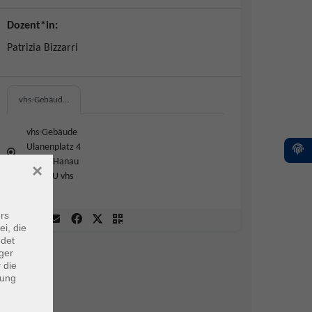
Dozent*in:
Patrizia Bizzarri
vhs-Gebäud…
vhs-Gebäude
Ulanenplatz 4
63452 Hanau
×
304/ BU vhs
rs
ei, die
ndet
ger
 die
dung