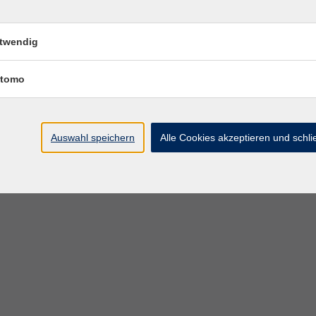
Test aus, um sicherzustellen, dass Sie die richtige
twendig
llung für die Bildungsurlaubswoche genehmigen
tomo
zielle Anerkennung des Hessischen Sozialministeriums
Auswahl speichern
Alle Cookies akzeptieren und schl
 o. g. Hinweise für Sie nicht.