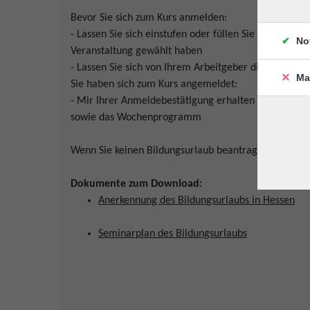
Bevor Sie sich zum Kurs anmelden:
- Lassen Sie sich einstufen oder füllen Sie den Online-
No
Veranstaltung gewählt haben
- Lassen Sie sich von Ihrem Arbeitgeber die Freiste
Ma
Sie haben sich zum Kurs angemeldet:
- Mir Ihrer Anmeldebestätigung erhalten Sie die offi
sowie das Wochenprogramm
Wenn Sie keinen Bildungsurlaub beantragen, gelten die
Dokumente zum Download:
Anerkennung des Bildungsurlaubs in Hessen
Seminarplan des Bildungsurlaubs