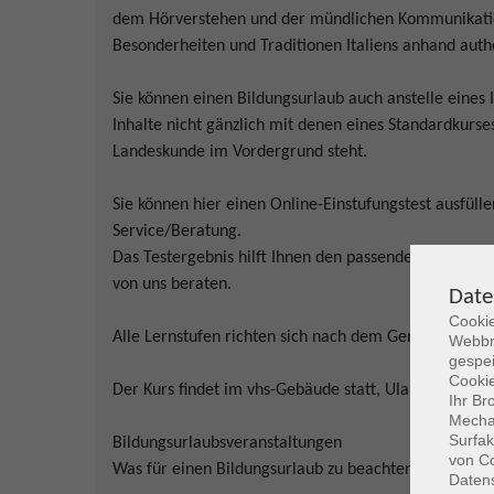
dem Hörverstehen und der mündlichen Kommunikation.
Besonderheiten und Traditionen Italiens anhand auth
Sie können einen Bildungsurlaub auch anstelle eines 
Inhalte nicht gänzlich mit denen eines Standardkurs
Landeskunde im Vordergrund steht.
Sie können hier einen Online-Einstufungstest ausfülle
Service/Beratung.
Das Testergebnis hilft Ihnen den passenden Kurs bei 
von uns beraten.
Date
Cookie
Alle Lernstufen richten sich nach dem Gemeinsame
Webbr
gespei
Cookie
Der Kurs findet im vhs-Gebäude statt, Ulanenplatz 4
Ihr Br
Mechan
Surfak
Bildungsurlaubsveranstaltungen
von Co
Was für einen Bildungsurlaub zu beachten ist:
Daten