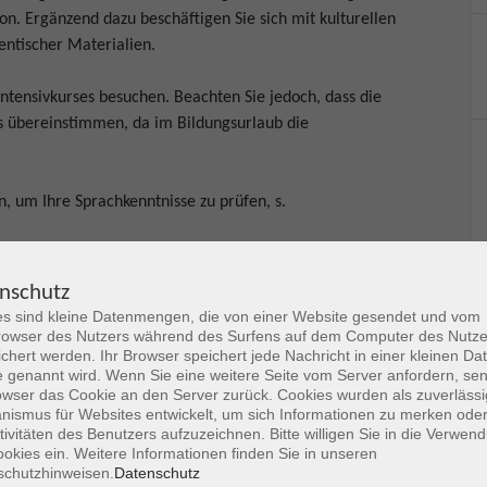
 Ergänzend dazu beschäftigen Sie sich mit kulturellen
entischer Materialien.
Intensivkurses besuchen. Beachten Sie jedoch, dass die
es übereinstimmen, da im Bildungsurlaub die
n, um Ihre Sprachkenntnisse zu prüfen, s.
uns auszuwählen. Wenn Sie Fragen haben, lassen Sie sich
nschutz
s sind kleine Datenmengen, die von einer Website gesendet und vom
n Europäischen Referenzrahmen.
owser des Nutzers während des Surfens auf dem Computer des Nutze
chert werden. Ihr Browser speichert jede Nachricht in einer kleinen Dat
 genannt wird. Wenn Sie eine weitere Seite vom Server anfordern, se
 in 63452 Hanau.
owser das Cookie an den Server zurück. Cookies wurden als zuverlässi
ismus für Websites entwickelt, um sich Informationen zu merken oder
tivitäten des Benutzers aufzuzeichnen. Bitte willigen Sie in die Verwen
okies ein. Weitere Informationen finden Sie in unseren
schutzhinweisen.
Datenschutz