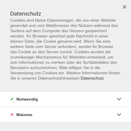
×
Datenschutz
Cookies sind kleine Datenmengen, die von einer Website
Skip to main content
gesendet und vom Webbrowser des Nutzers während des
Surfens auf dem Computer des Nutzers gespeichert
werden. Ihr Browser speichert jede Nachricht in einer
kleinen Datei, die Cookie genannt wird. Wenn Sie eine
weitere Seite vom Server anfordern, sendet Ihr Browser
das Cookie an den Server zurück. Cookies wurden als
zuverlässiger Mechanismus für Websites entwickelt, um
sich Informationen zu merken oder die Surfaktivitäten des
Benutzers aufzuzeichnen. Bitte willigen Sie in die
Verwendung von Cookies ein. Weitere Informationen finden
Sie sind hier:
Sie in unseren Datenschutzhinweisen.
Datenschutz
Programmbereiche
Sprachen & Verständigung
Deutsch als Fremdsprache
Notwendig
Berufssprachkurse B2
Matomo
Deutsch B 2 DeuFö
Berufssprachkurse / DeuFö