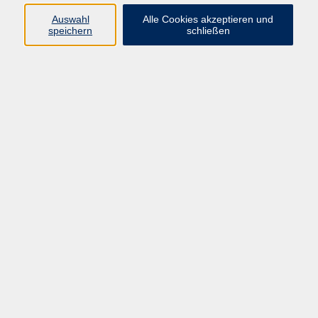
Auswahl
Alle Cookies akzeptieren und
speichern
schließen
Tänzerische Theaterbewegungen auf der Bühne
Mo. 05.10.2026 09:30
Hanau
vhs Geschäftsstelle
Magistrat der Stadt Hanau
Geschäftsbereich V - Schulen, Soziales und Sport
54.2 Volkshochschule
Ulanenplatz 4
63452 Hanau