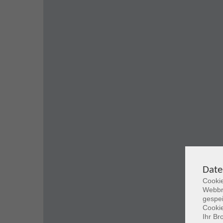
Date
Cookie
Webbr
gespei
Cookie
Ihr Br