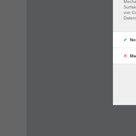
Mechan
Surfak
von Co
Daten
No
Ma