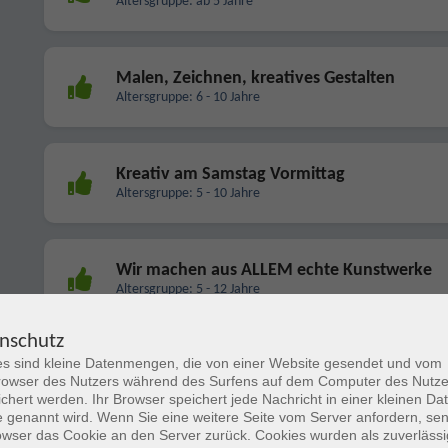
Altersgruppe: ab 5 Jahre
Malen, Zeichnen, kreatives Gestalten
Altersgruppe: 6 - 10 Jahre
Kreativ am Samstag Vormittag
Altersgruppe: 5 - 10 Jahre
Wir machen aus ALLEM echte Kunstwerke
Altersgruppe: 5 - 12 Jahre
nschutz
s sind kleine Datenmengen, die von einer Website gesendet und vom
Fantasievolles Malen und Gestalten
owser des Nutzers während des Surfens auf dem Computer des Nutze
Altersgruppe: 5 - 7 Jahre
chert werden. Ihr Browser speichert jede Nachricht in einer kleinen Dat
 genannt wird. Wenn Sie eine weitere Seite vom Server anfordern, se
owser das Cookie an den Server zurück. Cookies wurden als zuverlässi