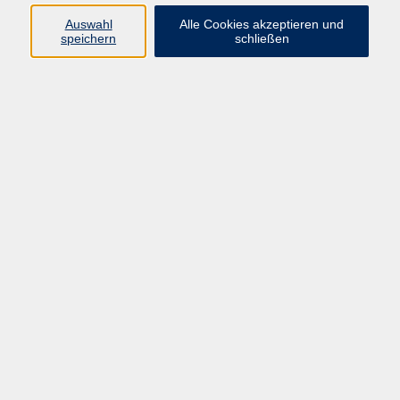
Auswahl
Alle Cookies akzeptieren und
speichern
schließen
MBA 2024-2026 Abendkurs
Mo. 04.11.2024 18:00
Hanau
MA 2025-2027 Abendkurs
Mo. 03.11.2025 18:00
Hanau
vhs Geschäftsstelle