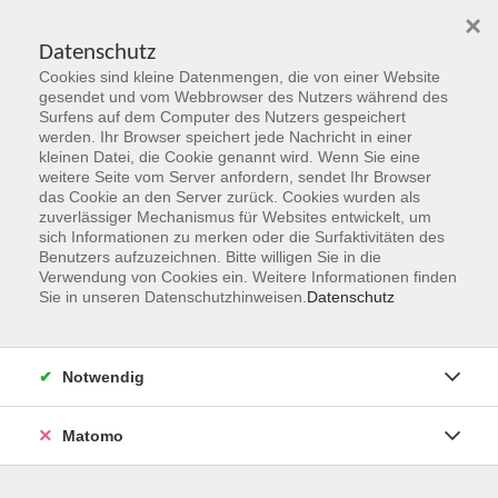
×
Datenschutz
Cookies sind kleine Datenmengen, die von einer Website
Skip to main content
gesendet und vom Webbrowser des Nutzers während des
Surfens auf dem Computer des Nutzers gespeichert
werden. Ihr Browser speichert jede Nachricht in einer
kleinen Datei, die Cookie genannt wird. Wenn Sie eine
Grundbildung
weitere Seite vom Server anfordern, sendet Ihr Browser
das Cookie an den Server zurück. Cookies wurden als
zuverlässiger Mechanismus für Websites entwickelt, um
sich Informationen zu merken oder die Surfaktivitäten des
Benutzers aufzuzeichnen. Bitte willigen Sie in die
Verwendung von Cookies ein. Weitere Informationen finden
Sie in unseren Datenschutzhinweisen.
Datenschutz
10 Kurse
zurück zu Programmbereiche
Notwendig
Kurse nach Themen
Hauptschulabschluss
1
Matomo
Realschulabschluss
2