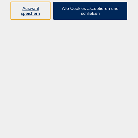
Basis im Beruf
7
Auswahl
Alle Cookies akzeptieren und
speichern
schließen
Ergebnisse filtern
Fit für die Ausbildung Teil 3 Rechte und
Pflichten/ Zielorientierung
Sa. 31.10.2026 10:00
Hanau
Fit für die Ausbildung Teil 4 Gesundheit,
Ergonomie, Stressmanagment am Arbeitsplatz
Sa. 14.11.2026 10:00
Hanau