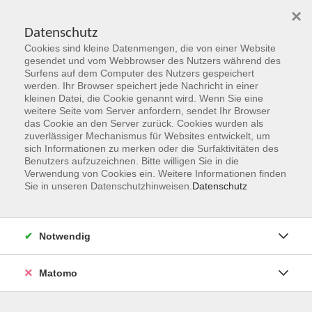
×
Datenschutz
Cookies sind kleine Datenmengen, die von einer Website
Skip to main content
gesendet und vom Webbrowser des Nutzers während des
Surfens auf dem Computer des Nutzers gespeichert
werden. Ihr Browser speichert jede Nachricht in einer
kleinen Datei, die Cookie genannt wird. Wenn Sie eine
weitere Seite vom Server anfordern, sendet Ihr Browser
das Cookie an den Server zurück. Cookies wurden als
zuverlässiger Mechanismus für Websites entwickelt, um
sich Informationen zu merken oder die Surfaktivitäten des
Benutzers aufzuzeichnen. Bitte willigen Sie in die
Verwendung von Cookies ein. Weitere Informationen finden
Sie sind hier:
Sie in unseren Datenschutzhinweisen.
Datenschutz
Programmbereiche
Gesellschaft & Leben
Friedrich Nietzsche - Leben, Denken und Wirkung
Notwendig
Vortrag am Dienstag, 1. September 2026
Matomo
Friedrich Nietzsche zählt zu den einflussreichsten und
zugleich provokantesten Denkern der Moderne. Seine