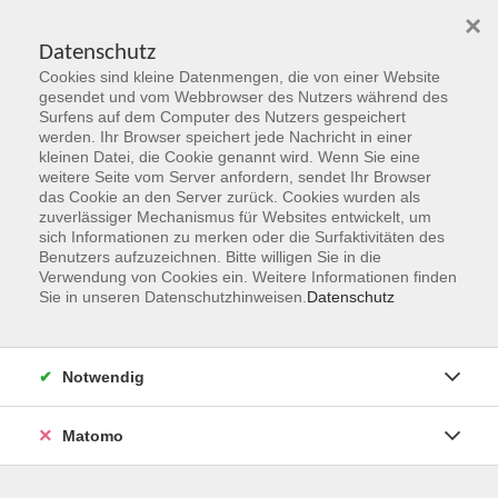
×
Datenschutz
Cookies sind kleine Datenmengen, die von einer Website
Skip to main content
gesendet und vom Webbrowser des Nutzers während des
Surfens auf dem Computer des Nutzers gespeichert
werden. Ihr Browser speichert jede Nachricht in einer
kleinen Datei, die Cookie genannt wird. Wenn Sie eine
weitere Seite vom Server anfordern, sendet Ihr Browser
das Cookie an den Server zurück. Cookies wurden als
zuverlässiger Mechanismus für Websites entwickelt, um
sich Informationen zu merken oder die Surfaktivitäten des
Benutzers aufzuzeichnen. Bitte willigen Sie in die
Verwendung von Cookies ein. Weitere Informationen finden
Sie sind hier:
Sie in unseren Datenschutzhinweisen.
Datenschutz
Programmbereiche
Gesellschaft & Leben
Forum Philosophie und Gesellschaft, Teil 1:
Notwendig
Die Idee Europas – Rettung oder Irrweg?
Matomo
Europa steckt in der Krise so zumindest der Eindruck, der
sich in politischen Debatten, Medien und im Alltag vieler