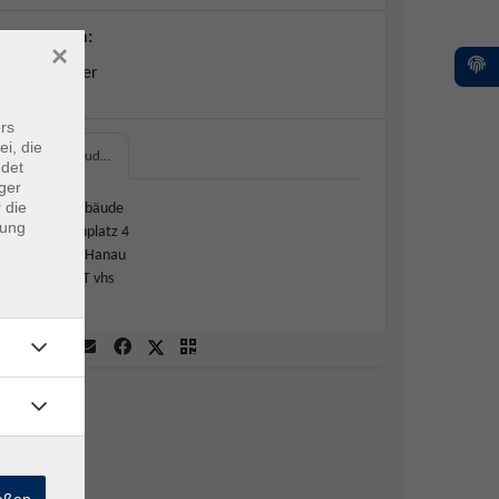
Dozent*in:
×
Dirk Richter
rs
ei, die
vhs-Gebäud…
ndet
ger
 die
vhs-Gebäude
dung
Ulanenplatz 4
63452 Hanau
314 / IT vhs
ießen