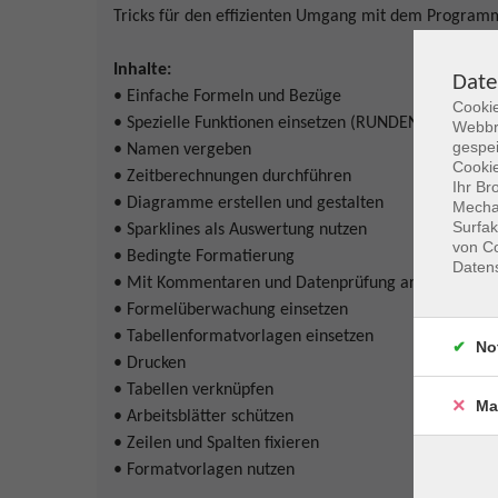
Tricks für den effizienten Umgang mit dem Program
Inhalte:
Date
• Einfache Formeln und Bezüge
Cookie
• Spezielle Funktionen einsetzen (RUNDEN, WENN, 
Webbr
gespei
• Namen vergeben
Cookie
• Zeitberechnungen durchführen
Ihr Br
• Diagramme erstellen und gestalten
Mechan
Surfak
• Sparklines als Auswertung nutzen
von Co
• Bedingte Formatierung
Daten
• Mit Kommentaren und Datenprüfung arbeiten
• Formelüberwachung einsetzen
• Tabellenformatvorlagen einsetzen
No
• Drucken
• Tabellen verknüpfen
Ma
• Arbeitsblätter schützen
• Zeilen und Spalten fixieren
• Formatvorlagen nutzen