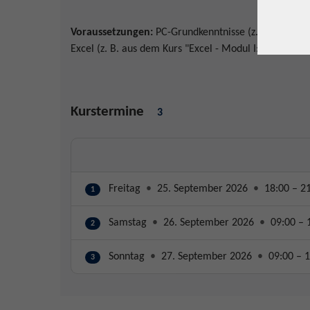
Voraussetzungen:
PC-Grundkenntnisse (z. B. aus dem 
Excel (z. B. aus dem Kurs "Excel - Modul I: Basiswisse
Kurstermine
3
Freitag
•
25. September 2026
•
18:00 – 2
1
Samstag
•
26. September 2026
•
09:00 – 
2
Sonntag
•
27. September 2026
•
09:00 – 1
3