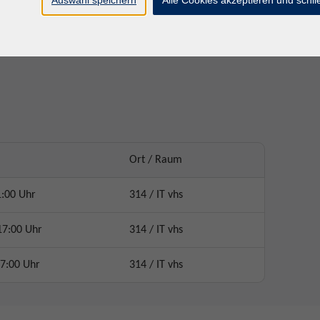
Kurs "Windows & Internet - Einstieg"), Basiswissen in
n Tabellenkalkulation")
Ort / Raum
1:00 Uhr
314 / IT vhs
17:00 Uhr
314 / IT vhs
7:00 Uhr
314 / IT vhs