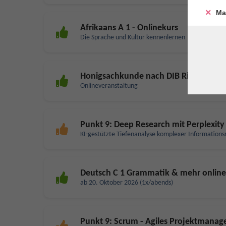
Ma
Afrikaans A 1 - Onlinekurs
Die Sprache und Kultur kennenlernen
Honigsachkunde nach DIB Richtlinien mi
Onlineveranstaltung
Punkt 9: Deep Research mit Perplexity
KI-gestützte Tiefenanalyse komplexer Information
Deutsch C 1 Grammatik & mehr online
ab 20. Oktober 2026 (1x/abends)
Punkt 9: Scrum - Agiles Projektmana