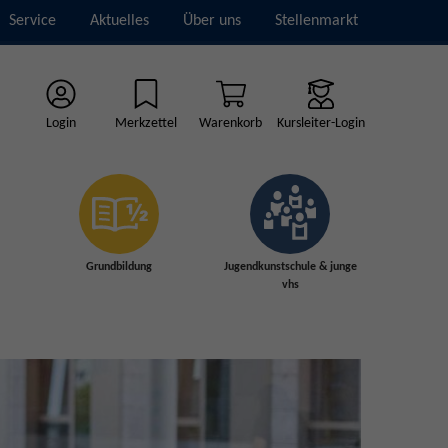
Service
Aktuelles
Über uns
Stellenmarkt
Login
Merkzettel
Warenkorb
Kursleiter-Login
Grundbildung
Jugendkunstschule & junge
vhs