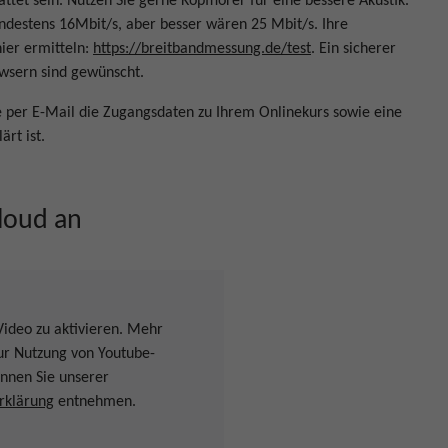
et sein. Nutzen Sie gerne Kopfhörer für eine bessere Akustik.
mindestens 16Mbit/s, aber besser wären 25 Mbit/s. Ihre
ier ermitteln:
https://breitbandmessung.de/test
. Ein sicherer
wsern sind gewünscht.
e per E-Mail die Zugangsdaten zu Ihrem Onlinekurs sowie eine
ärt ist.
cloud an
Video zu aktivieren. Mehr
ur Nutzung von Youtube-
önnen Sie unserer
rklärung
entnehmen.