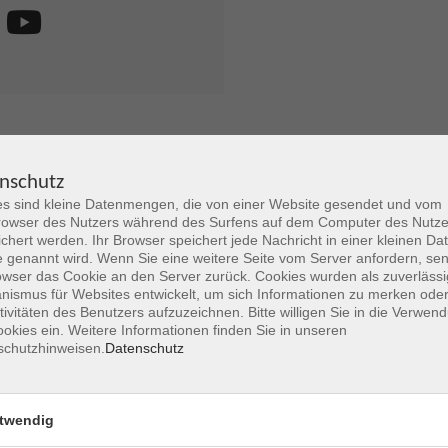
nschutz
s sind kleine Datenmengen, die von einer Website gesendet und vom
owser des Nutzers während des Surfens auf dem Computer des Nutze
Ort
Dozent
chert werden. Ihr Browser speichert jede Nachricht in einer kleinen Dat
 genannt wird. Wenn Sie eine weitere Seite vom Server anfordern, se
owser das Cookie an den Server zurück. Cookies wurden als zuverlässi
ismus für Websites entwickelt, um sich Informationen zu merken oder
Datum aufsteigend
tivitäten des Benutzers aufzuzeichnen. Bitte willigen Sie in die Verwen
okies ein. Weitere Informationen finden Sie in unseren
ehr laden
schutzhinweisen.
Datenschutz
Fr. 09.10.2026 18:00
 5 Blöcken
twendig
Hanau