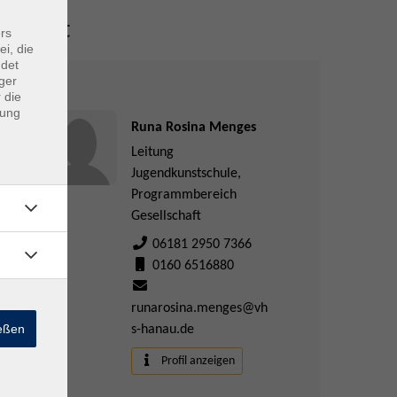
Kontakt
rs
ei, die
ndet
ger
 die
dung
Runa Rosina Menges
Leitung
Jugendkunstschule,
Programmbereich
Gesellschaft
06181 2950 7366
0160 6516880
runarosina.menges@vh
ießen
s-hanau.de
Profil anzeigen