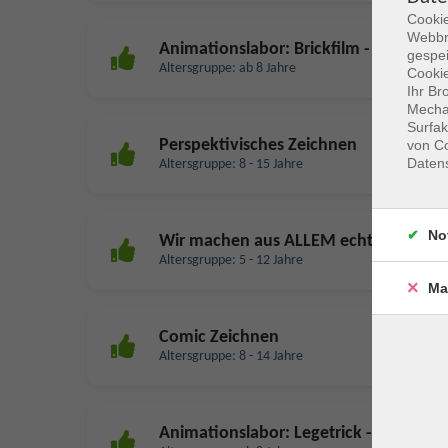
Cookie
Webbr
Animationslabor: Brickfilm - Trickfil
gespei
Altersgruppe: ab 8 Jahre
Cookie
Ihr Br
Mechan
Surfak
Perspektivisches Zeichnen
von Co
Daten
Altersgruppe: 8 - 15 Jahre
No
Wir machen aus ALLEM echte Kunstw
Altersgruppe: 5 - 12 Jahre
Ma
Comic Zeichnen
Altersgruppe: 8 - 14 Jahre
Animationslabor: Legetrick - Trickfil