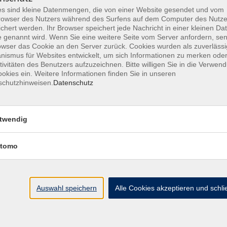
s sind kleine Datenmengen, die von einer Website gesendet und vom
owser des Nutzers während des Surfens auf dem Computer des Nutze
Sa. 16.01.2027 11:00
mworkshop
chert werden. Ihr Browser speichert jede Nachricht in einer kleinen Dat
Hanau
 genannt wird. Wenn Sie eine weitere Seite vom Server anfordern, se
owser das Cookie an den Server zurück. Cookies wurden als zuverlässi
ismus für Websites entwickelt, um sich Informationen zu merken oder
tivitäten des Benutzers aufzuzeichnen. Bitte willigen Sie in die Verwen
Sa. 16.01.2027 14:00
okies ein. Weitere Informationen finden Sie in unseren
schutzhinweisen.
Datenschutz
Hanau
twendig
Di. 19.01.2027 17:00
erke
Hanau
tomo
Sa. 30.01.2027 10:00
Hanau
Auswahl speichern
Alle Cookies akzeptieren und schl
Sa. 30.01.2027 11:00
mworkshop