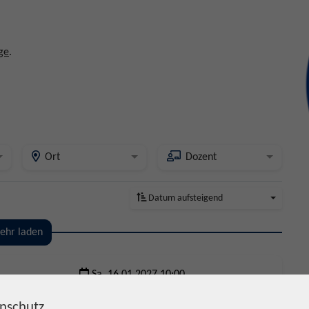
ge
.
Ort
Dozent
Datum aufsteigend
ehr laden
Sa. 16.01.2027 10:00
Hanau
nschutz