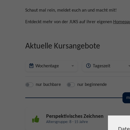
Schaut mal rein, meldet euch an und macht mit!
Entdeckt mehr von der JUKS auf ihrer eigenen
Homepa
Aktuelle Kursangebote
Wochentage
Tageszeit
nur buchbare
nur beginnende
m
Perspektivisches Zeichnen
Altersgruppe: 8 - 15 Jahre
Date