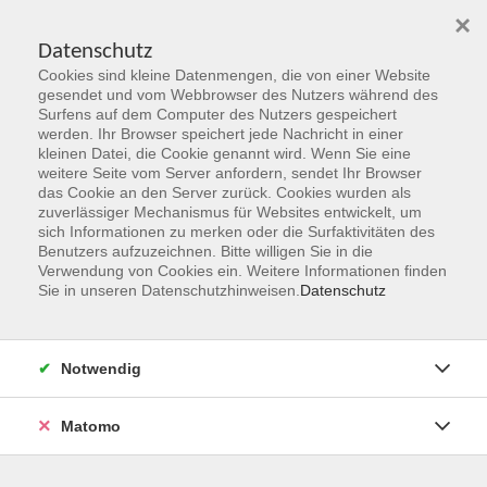
×
Datenschutz
Cookies sind kleine Datenmengen, die von einer Website
Skip to main content
gesendet und vom Webbrowser des Nutzers während des
Surfens auf dem Computer des Nutzers gespeichert
Kursleitungen
werden. Ihr Browser speichert jede Nachricht in einer
kleinen Datei, die Cookie genannt wird. Wenn Sie eine
weitere Seite vom Server anfordern, sendet Ihr Browser
You are here:
das Cookie an den Server zurück. Cookies wurden als
Über uns
Kursleitungen
zuverlässiger Mechanismus für Websites entwickelt, um
sich Informationen zu merken oder die Surfaktivitäten des
Benutzers aufzuzeichnen. Bitte willigen Sie in die
Naude, Mariska
Verwendung von Cookies ein. Weitere Informationen finden
Sie in unseren Datenschutzhinweisen.
Datenschutz
Hallo! Mein Name ist Mariska Naude
und ich komme aus dem wunderschönen
Südafrika. Ich bin zweisprachig in
Notwendig
Afrikaans und Englisch aufgewachsen.
Meinen Highschool-Abschluss habe ich in
Matomo
Pretoria gemacht und meinen Master in
Johannesburg abgeschlossen. Seit 2018