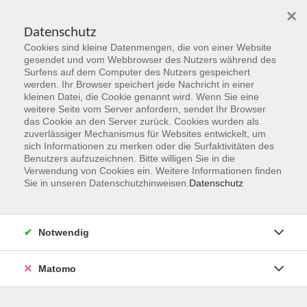
×
Datenschutz
Cookies sind kleine Datenmengen, die von einer Website
Skip to main content
gesendet und vom Webbrowser des Nutzers während des
Surfens auf dem Computer des Nutzers gespeichert
Kursleitungen
werden. Ihr Browser speichert jede Nachricht in einer
kleinen Datei, die Cookie genannt wird. Wenn Sie eine
weitere Seite vom Server anfordern, sendet Ihr Browser
You are here:
das Cookie an den Server zurück. Cookies wurden als
Über uns
Kursleitungen
zuverlässiger Mechanismus für Websites entwickelt, um
sich Informationen zu merken oder die Surfaktivitäten des
Benutzers aufzuzeichnen. Bitte willigen Sie in die
Verwendung von Cookies ein. Weitere Informationen finden
Der Dozent konnte leider nicht gefunden werden
Sie in unseren Datenschutzhinweisen.
Datenschutz
Notwendig
vhs Geschäftsstelle
Matomo
Magistrat der Stadt Hanau