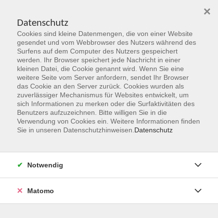
×
Datenschutz
Cookies sind kleine Datenmengen, die von einer Website
Skip to main content
gesendet und vom Webbrowser des Nutzers während des
Surfens auf dem Computer des Nutzers gespeichert
Kursleitungen
werden. Ihr Browser speichert jede Nachricht in einer
kleinen Datei, die Cookie genannt wird. Wenn Sie eine
weitere Seite vom Server anfordern, sendet Ihr Browser
You are here:
das Cookie an den Server zurück. Cookies wurden als
Über uns
Kursleitungen
zuverlässiger Mechanismus für Websites entwickelt, um
sich Informationen zu merken oder die Surfaktivitäten des
Benutzers aufzuzeichnen. Bitte willigen Sie in die
Verwendung von Cookies ein. Weitere Informationen finden
Der Dozent konnte leider nicht gefunden werden
Sie in unseren Datenschutzhinweisen.
Datenschutz
Notwendig
vhs Geschäftsstelle
Matomo
Magistrat der Stadt Hanau