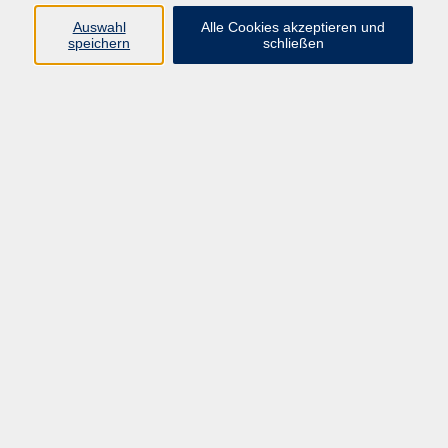
Auswahl
Alle Cookies akzeptieren und
speichern
schließen
zurück zur Übersicht
vhs Geschäftsstelle
Magistrat der Stadt Hanau
Geschäftsbereich V - Schulen, Soziales und Sport
54.2 Volkshochschule
Ulanenplatz 4
63452 Hanau
Telefon: 06181 2950 2192
E-Mail:
fit@vhs-hanau.de