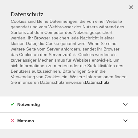
×
Datenschutz
Cookies sind kleine Datenmengen, die von einer Website
Skip to main content
gesendet und vom Webbrowser des Nutzers während des
Surfens auf dem Computer des Nutzers gespeichert
Kursleitungen
werden. Ihr Browser speichert jede Nachricht in einer
kleinen Datei, die Cookie genannt wird. Wenn Sie eine
weitere Seite vom Server anfordern, sendet Ihr Browser
You are here:
das Cookie an den Server zurück. Cookies wurden als
Über uns
Kursleitungen
zuverlässiger Mechanismus für Websites entwickelt, um
sich Informationen zu merken oder die Surfaktivitäten des
Benutzers aufzuzeichnen. Bitte willigen Sie in die
Busch, Almut
Verwendung von Cookies ein. Weitere Informationen finden
Sie in unseren Datenschutzhinweisen.
Datenschutz
Taiji, Qigong und gewaltfreie Kommunikation
Notwendig
Mo. 15.02.2027 09:00
Hanau
Matomo