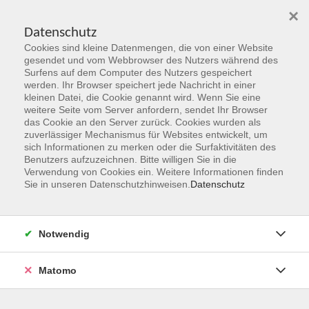
×
Datenschutz
Cookies sind kleine Datenmengen, die von einer Website
Skip to main content
gesendet und vom Webbrowser des Nutzers während des
Surfens auf dem Computer des Nutzers gespeichert
Kursleitungen
werden. Ihr Browser speichert jede Nachricht in einer
kleinen Datei, die Cookie genannt wird. Wenn Sie eine
weitere Seite vom Server anfordern, sendet Ihr Browser
You are here:
das Cookie an den Server zurück. Cookies wurden als
Über uns
Kursleitungen
zuverlässiger Mechanismus für Websites entwickelt, um
sich Informationen zu merken oder die Surfaktivitäten des
Benutzers aufzuzeichnen. Bitte willigen Sie in die
Miano, Melanie
Verwendung von Cookies ein. Weitere Informationen finden
Sie in unseren Datenschutzhinweisen.
Datenschutz
Mit kreativen Näh Projekten sich selbst
und anderen eine Freude zu bereiten das
ist der Plan.
Notwendig
Wenn dann allerdings die Technik nicht
mitspielt oder die Phantasie fehlt, bleibt
Matomo
der Spaß schnell auf der Strecke.
In meinen Kurse legen wir kreativ los