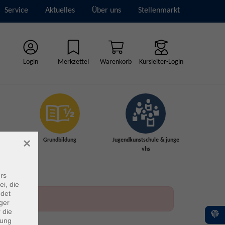
Service
Aktuelles
Über uns
Stellenmarkt
Login
Merkzettel
Warenkorb
Kursleiter-Login
×
Grundbildung
Jugendkunstschule & junge
vhs
rs
ei, die
ndet
ger
 die
dung