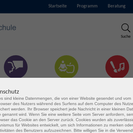
Startseite
Programm
Beratung
Suche
rachen & Verständigung
Gesundheit & Fitness
Kultur
nschutz
s sind kleine Datenmengen, die von einer Website gesendet und vom
owser des Nutzers während des Surfens auf dem Computer des Nutze
chert werden. Ihr Browser speichert jede Nachricht in einer kleinen Dat
 genannt wird. Wenn Sie eine weitere Seite vom Server anfordern, se
owser das Cookie an den Server zurück. Cookies wurden als zuverlässi
ismus für Websites entwickelt, um sich Informationen zu merken oder
tivitäten des Benutzers aufzuzeichnen. Bitte willigen Sie in die Verwen