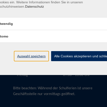
okies ein. Weitere Informationen finden Sie in unseren
schutzhinweisen.
Datenschutz
twendig
Öffnungszeiten
tomo
Montag
09:00 - 13:00 Uhr
Dienstag
09:00 - 13:00 Uhr
15:30 - 17:30 Uhr
Auswahl speichern
Alle Cookies akzeptieren und schl
Donnerstag
08:30 - 10:30 Uhr
Freitag
09:00 - 13:00 Uhr
Bitte beachten:
Während der Schulferien ist unsere
Geschäftsstelle nur vormittags geöffnet.