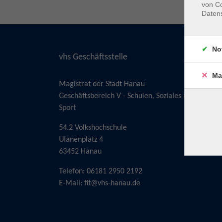
von Co
Daten
No
vhs Geschäftsstelle
Ma
Magistrat der Stadt Hanau
Geschäftsbereich V - Schulen, Soziales und
Sport
54.2 Volkshochschule
Ulanenplatz 4
63452 Hanau
Telefon: 06181 2950 2192
E-Mail:
fit@vhs-hanau.de