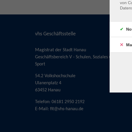
von Co
Daten
No
vhs Geschäftsstelle
Ma
Magistrat der Stadt Hanau
Geschäftsbereich V - Schulen, Soziales und
Sport
54.2 Volkshochschule
Ulanenplatz 4
63452 Hanau
Telefon: 06181 2950 2192
E-Mail:
fit@vhs-hanau.de