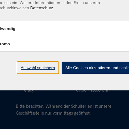
okies ein. Weitere Informationen finden Sie in unseren
schutzhinweisen.
Datenschutz
twendig
Öffnungszeiten
tomo
Montag
09:00 - 13:00 Uhr
Dienstag
09:00 - 13:00 Uhr
15:30 - 17:30 Uhr
Auswahl speichern
Alle Cookies akzeptieren und schl
Donnerstag
08:30 - 10:30 Uhr
Freitag
09:00 - 13:00 Uhr
Bitte beachten:
Während der Schulferien ist unsere
Geschäftsstelle nur vormittags geöffnet.