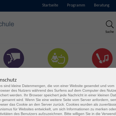
Startseite
Programm
Beratung
Suche
rachen & Verständigung
Gesundheit & Fitness
Kultur
nschutz
s sind kleine Datenmengen, die von einer Website gesendet und vom
owser des Nutzers während des Surfens auf dem Computer des Nutze
chert werden. Ihr Browser speichert jede Nachricht in einer kleinen Dat
 genannt wird. Wenn Sie eine weitere Seite vom Server anfordern, se
owser das Cookie an den Server zurück. Cookies wurden als zuverlässi
ismus für Websites entwickelt, um sich Informationen zu merken oder
tivitäten des Benutzers aufzuzeichnen. Bitte willigen Sie in die Verwen