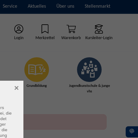
Service
Aktuelles
Über uns
Stellenmarkt
Login
Merkzettel
Warenkorb
Kursleiter-Login
×
Grundbildung
Jugendkunstschule & junge
vhs
rs
ei, die
ndet
ger
 die
dung