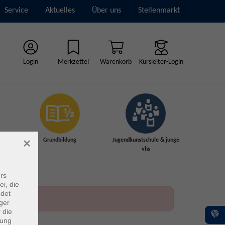
Service
Aktuelles
Über uns
Stellenmarkt
Login
Merkzettel
Warenkorb
Kursleiter-Login
×
Grundbildung
Jugendkunstschule & junge
vhs
rs
ei, die
ndet
ger
 die
dung