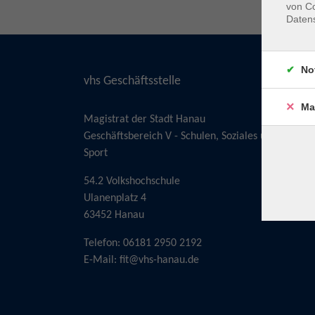
von Co
Daten
No
vhs Geschäftsstelle
Ma
Magistrat der Stadt Hanau
Geschäftsbereich V - Schulen, Soziales und
Sport
54.2 Volkshochschule
Ulanenplatz 4
63452 Hanau
Telefon: 06181 2950 2192
E-Mail:
fit@vhs-hanau.de