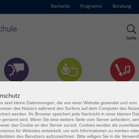
Startseite
Programm
Beratung
Suche
rachen & Verständigung
Gesundheit & Fitness
Kultur
nschutz
s sind kleine Datenmengen, die von einer Website gesendet und vom
owser des Nutzers während des Surfens auf dem Computer des Nutze
chert werden. Ihr Browser speichert jede Nachricht in einer kleinen Dat
 genannt wird. Wenn Sie eine weitere Seite vom Server anfordern, se
owser das Cookie an den Server zurück. Cookies wurden als zuverlässi
ismus für Websites entwickelt, um sich Informationen zu merken oder
tivitäten des Benutzers aufzuzeichnen. Bitte willigen Sie in die Verwen