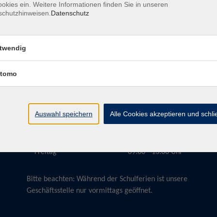
okies ein. Weitere Informationen finden Sie in unseren
schutzhinweisen.
Datenschutz
twendig
Öffnungszeiten
tomo
Montag
09:00 - 13:00 Uhr
Dienstag
09:00 - 13:00 Uhr
15:30 - 17:30 Uhr
Auswahl speichern
Alle Cookies akzeptieren und schl
Donnerstag
08:30 - 10:30 Uhr
Freitag
09:00 - 13:00 Uhr
Bitte beachten:
Während der Schulferien ist unsere
Geschäftsstelle nur vormittags geöffnet.