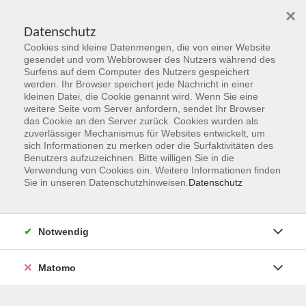
×
Datenschutz
Cookies sind kleine Datenmengen, die von einer Website
Skip to main content
gesendet und vom Webbrowser des Nutzers während des
Surfens auf dem Computer des Nutzers gespeichert
werden. Ihr Browser speichert jede Nachricht in einer
kleinen Datei, die Cookie genannt wird. Wenn Sie eine
weitere Seite vom Server anfordern, sendet Ihr Browser
das Cookie an den Server zurück. Cookies wurden als
zuverlässiger Mechanismus für Websites entwickelt, um
sich Informationen zu merken oder die Surfaktivitäten des
Benutzers aufzuzeichnen. Bitte willigen Sie in die
Verwendung von Cookies ein. Weitere Informationen finden
Sie sind hier:
Sie in unseren Datenschutzhinweisen.
Datenschutz
Programmbereiche
Sprachen & Verständigung
Notwendig
Thailändisch A 1.1 - Onlinekurs
Personen mit geringen Vorkenntnissen
Matomo
vhs-Lernstufen