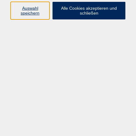
nach dem "Gemeinsamen Europäischen Referenzrahmen
Auswahl
Alle Cookies akzeptieren und
für Sprachen"
speichern
schließen
Stufe A 1
Am Ende dieser Stufe können Sie
- vertraute, alltägliche Ausdrücke und ganz einfach Sätze
verstehen und verwenden
- sich und andere vorstellen, Fragen zur Person stellen und
Fragen hierzu beantworten
- sich auf einfache Art verständigen, wenn die
Gesprächspartner langsam und deutlich sprechen und
bereit sind zu helfen.
Thailändisch A 1.1
Fit für die Reise
Dieses Kursangebot richtet sich an Personen mit ca. 24 UE
Vorkenntnissen.