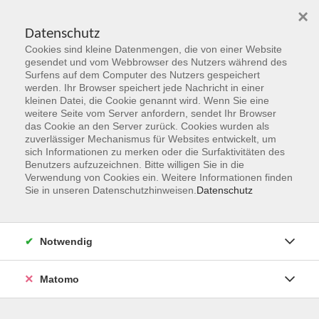
×
Datenschutz
Cookies sind kleine Datenmengen, die von einer Website
Skip to main content
gesendet und vom Webbrowser des Nutzers während des
Surfens auf dem Computer des Nutzers gespeichert
Der Kurs konnte nicht gefunden werden.
werden. Ihr Browser speichert jede Nachricht in einer
kleinen Datei, die Cookie genannt wird. Wenn Sie eine
weitere Seite vom Server anfordern, sendet Ihr Browser
das Cookie an den Server zurück. Cookies wurden als
zuverlässiger Mechanismus für Websites entwickelt, um
sich Informationen zu merken oder die Surfaktivitäten des
Benutzers aufzuzeichnen. Bitte willigen Sie in die
vhs Geschäftsstelle
Verwendung von Cookies ein. Weitere Informationen finden
Sie in unseren Datenschutzhinweisen.
Datenschutz
Magistrat der Stadt Hanau
Geschäftsbereich V - Schulen, Soziales und Sport
Notwendig
54.2 Volkshochschule
Ulanenplatz 4
Matomo
63452 Hanau
Telefon: 06181 2950 2192