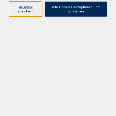
E-Mail:
fit@vhs-hanau.de
Auswahl
Alle Cookies akzeptieren und
speichern
schließen
Öffnungszeiten
Montag
09:00 - 13:00 Uhr
Dienstag
09:00 - 13:00 Uhr
15:30 - 17:30 Uhr
Donnerstag
08:30 - 10:30 Uhr
Freitag
09:00 - 13:00 Uhr
Bitte beachten:
Während der Schulferien ist unsere
Geschäftsstelle nur vormittags geöffnet.